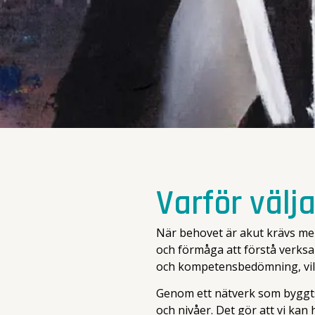
Varför välja
När behovet är akut krävs mer
och förmåga att förstå verksa
och kompetensbedömning, vilket
Genom ett nätverk som byggts 
och nivåer. Det gör att vi kan h