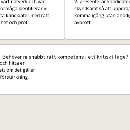
vårt nätverk och vår
Vi presenterar kandidate
örmåga identifierar vi
skyndsamt så att uppdra
ta kandidater med rätt
komma igång utan onödi
het och profil.
avbrott.
Behöver ni snabbt rätt kompetens i ett kritiskt läge?
 och hitta en
tt om det gäller
 förstärkning.