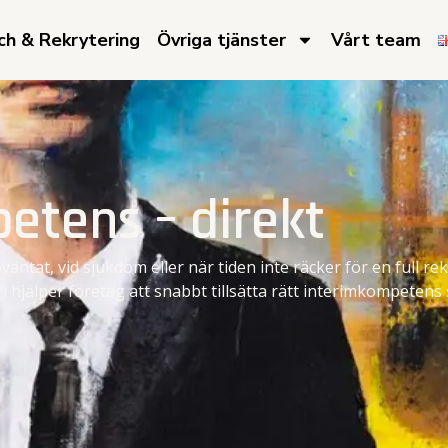
h & Rekrytering​
Övriga tjänster​
Vårt team​
etens – direkt
äntat, vid sjukdom eller när tiden inte räcker för en full r
i hjälper företag att snabbt tillsätta rätt interimkompeten