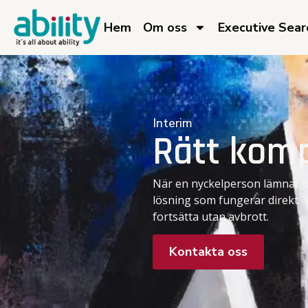
Hem
Om oss​
Executive Searc
Interim
Rätt komp
När en nyckelperson lämnar ov
lösning som fungerar direkt. V
fortsätta utan avbrott.
Kontakta oss