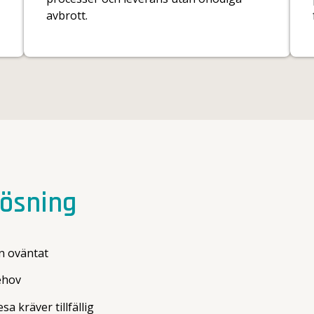
avbrott.
lösning
n oväntat
ehov
a kräver tillfällig