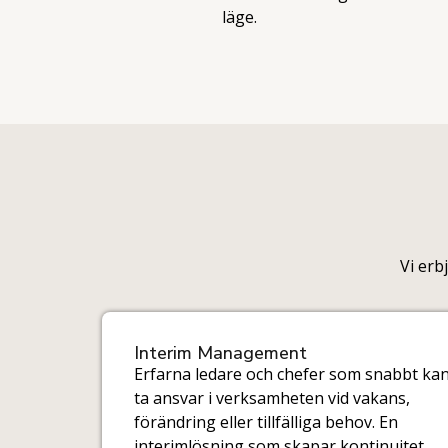
läge.
Vi erb
Interim Management
Erfarna ledare och chefer som snabbt ka
ta ansvar i verksamheten vid vakans,
förändring eller tillfälliga behov. En
interimlösning som skapar kontinuitet