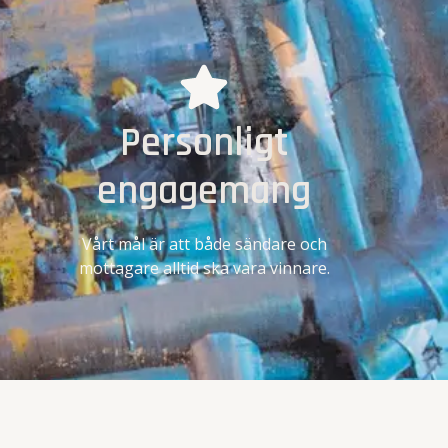
Personligt
engagemang
Vårt mål är att både sändare och
mottagare alltid ska vara vinnare.