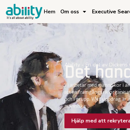
Hem
Om oss​
Executive Searc
Det han
Ability - En del av Dickens
Vi arbetar med människor i ar
att en framgångsrik organisa
och i grupp. Vårt uppdrag är a
människa.
Hjälp med att rekryter