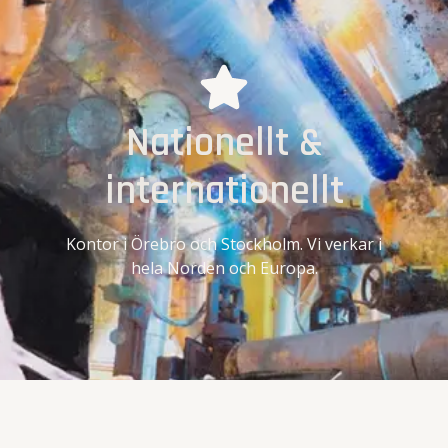
Nationellt &
internationellt
Kontor i Örebro och Stockholm. Vi verkar i
hela Norden och Europa.