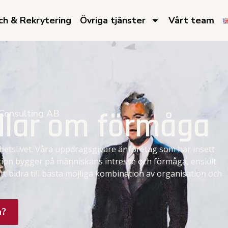
h & Rekrytering​
Övriga tjänster​
Vårt team​
dlar om förmåga
 Consulting AB
betslivet. Våra uppdragsgivare är företag som har insett
tion bygger på människans intresse och förmåga, enskilt
tt bidra till bästa möjliga kombination av organisation och
a?